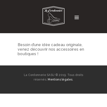
Besoin d’une idée cadeau originale,
venez découvrir nos accessoires en
boutiques !
La Cordonnerie SASU © 2019. Tous droits
réservés.
Mentions légales.
SERVICES
COMMUNICATION
HISTOIRE