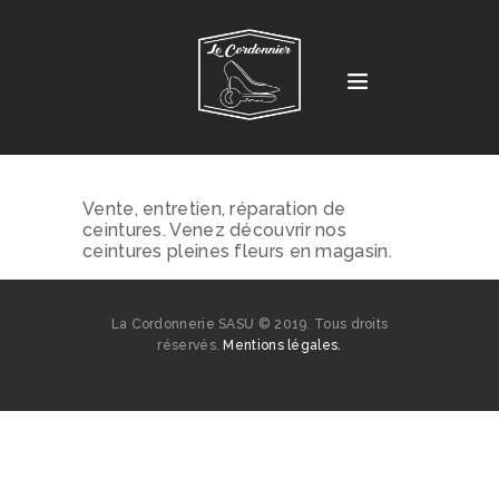
Vente, entretien, réparation de
ceintures. Venez découvrir nos
ceintures pleines fleurs en magasin.
La Cordonnerie SASU © 2019. Tous droits
réservés.
Mentions légales.
SERVICES
COMMUNICATION
HISTOIRE